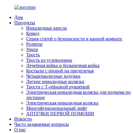
Дом
Продукты
Инвалидные кресла
Комод
Серия статей о безопасности в ванной комнате
Ролятор
Уокер
Трость
Трость из углеволокна
Лечебная койка и больничная койка
Костыли с опорой на предплечья
Четырехколесные ходунки
Легкие инвалидные коляски
Трости с Т-образной рукояткой
Электрическая инвалидная коляска для подъема по
лестнице
Электрическая инвалидная коляска
Многофункциональный лифт
АПТЕЧКИ ПЕРВОЙ ПОМОЩИ
Новости
Часто задаваемые вопросы
О нас