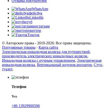
Отзывы покупателей
WhatsApp
фейсбук
LinkedIn
ютуб
инстаграм
твиттер
Тикток
© Авторские права - 2010-2026: Все права защищены.
Популярные товары
-
Карта сайта
Электрическая инвалидная коляска для путешествий
,
производитель электрических инвалидных колясок
,
Инвалидная коляска с ручным управлением
,
Электрическая
инвалидная коляска
,
Вертикальный ходунок-роллатор
,
Стул-
туалет
,
Телефон
Тел.
+86 13929900506