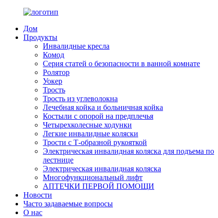
Дом
Продукты
Инвалидные кресла
Комод
Серия статей о безопасности в ванной комнате
Ролятор
Уокер
Трость
Трость из углеволокна
Лечебная койка и больничная койка
Костыли с опорой на предплечья
Четырехколесные ходунки
Легкие инвалидные коляски
Трости с Т-образной рукояткой
Электрическая инвалидная коляска для подъема по
лестнице
Электрическая инвалидная коляска
Многофункциональный лифт
АПТЕЧКИ ПЕРВОЙ ПОМОЩИ
Новости
Часто задаваемые вопросы
О нас