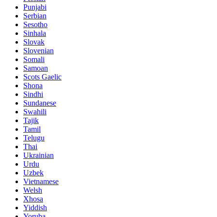
Punjabi
Serbian
Sesotho
Sinhala
Slovak
Slovenian
Somali
Samoan
Scots Gaelic
Shona
Sindhi
Sundanese
Swahili
Tajik
Tamil
Telugu
Thai
Ukrainian
Urdu
Uzbek
Vietnamese
Welsh
Xhosa
Yiddish
Yoruba