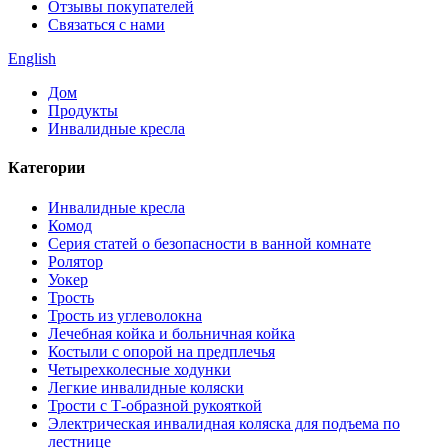
Отзывы покупателей
Связаться с нами
English
Дом
Продукты
Инвалидные кресла
Категории
Инвалидные кресла
Комод
Серия статей о безопасности в ванной комнате
Ролятор
Уокер
Трость
Трость из углеволокна
Лечебная койка и больничная койка
Костыли с опорой на предплечья
Четырехколесные ходунки
Легкие инвалидные коляски
Трости с Т-образной рукояткой
Электрическая инвалидная коляска для подъема по
лестнице