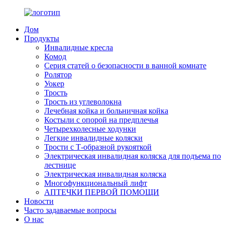
Дом
Продукты
Инвалидные кресла
Комод
Серия статей о безопасности в ванной комнате
Ролятор
Уокер
Трость
Трость из углеволокна
Лечебная койка и больничная койка
Костыли с опорой на предплечья
Четырехколесные ходунки
Легкие инвалидные коляски
Трости с Т-образной рукояткой
Электрическая инвалидная коляска для подъема по
лестнице
Электрическая инвалидная коляска
Многофункциональный лифт
АПТЕЧКИ ПЕРВОЙ ПОМОЩИ
Новости
Часто задаваемые вопросы
О нас