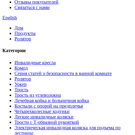
Отзывы покупателей
Связаться с нами
English
Дом
Продукты
Ролятор
Категории
Инвалидные кресла
Комод
Серия статей о безопасности в ванной комнате
Ролятор
Уокер
Трость
Трость из углеволокна
Лечебная койка и больничная койка
Костыли с опорой на предплечья
Четырехколесные ходунки
Легкие инвалидные коляски
Трости с Т-образной рукояткой
Электрическая инвалидная коляска для подъема по
лестнице