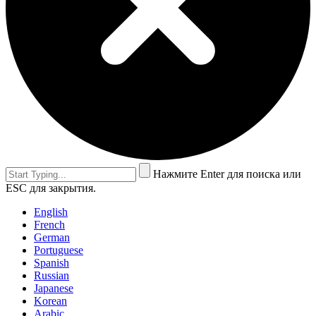
Нажмите Enter для поиска или
ESC для закрытия.
English
French
German
Portuguese
Spanish
Russian
Japanese
Korean
Arabic